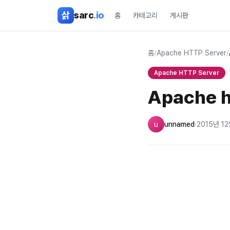
본문 바로가기
삵
sarc
.io
홈
카테고리
게시판
홈
/
Apache HTTP Server
/
Apache HTTP Server
Apache h
u
unnamed
·
2015년 12