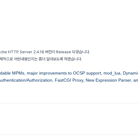
che HTTP Server 2.4.18 버전이 Release 되었습니다.
구체적으로 어떤내용인지는 좀더 알아보도록 하겠습니다.
adable MPMs, major improvements to OCSP support, mod_lua, Dynami
Authentication/Authorization, FastCGI Proxy, New Expression Parser, a