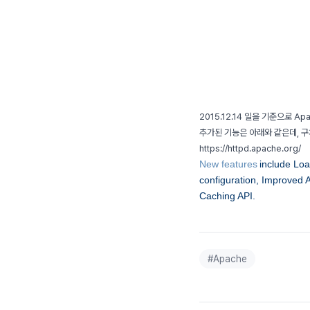
2015.12.14 일을 기준으로 Apa
추가된 기능은 아래와 같은데, 
https://httpd.apache.org/
New features
include Lo
configuration, Improved 
Caching API.
#
Apache