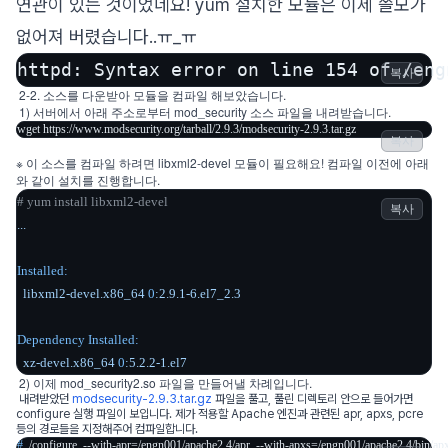
연관이 있는 것이었네요! yum 설치한 모듈은 이제 쓸모가
없어져 버렸습니다..ㅠ_ㅠ
httpd: Syntax error on line 154 of /eng
복사
2-2. 소스를 다운받아 모듈을 컴파일 해보았습니다.
1) 서버에서 아래 주소로부터 mod_security 소스 파일을 내려받습니다.
wget https://www.modsecurity.org/tarball/2.9.3/modsecurity-2.9.3.tar.gz
복사
※ 이 소스를 컴파일 하려면
libxml2-devel 모듈이 필요해요! 컴파일 이전에 아래
와 같이 설치를 진행합니다.
# yum install libxml2-devel
복사
...
Installed:
libxml2-devel.x86_64
0
:2.9.1-6.el7_2.3
Dependency Installed:
xz-devel.x86_64
0
:5.2.2-1.el7
2)
이제 mod_security2.so 파일을 만들어낼 차례입니다.
내려받았던
modsecurity-2.9.3.tar.gz
파일을 풀고, 풀린 디렉토리 안으로 들어가면
configure 실행 파일이 보입니다. 제가 적용할 Apache 엔진과 관련된 apr, apxs, pcre
등의 경로들을 지정해주어 컴파일합니다.
# 
./configure  --with-apr=/engn001/apache2.4/apr  --with-apxs=/engn001/apache2.4/bin/ap