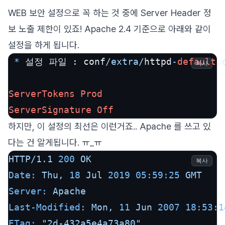
WEB 보안 설정으로 꼭 하는 것 중에 Server Header 정
보 노출 제한이 있죠! Apache 2.4 기준으로 아래와 같이
설정을 하게 됩니다.
*
 설정 파일 : conf
/extra/
httpd
-
default
.
복사
ServerTokens
Prod
ServerSignature
Off
하지만, 이 설정의 최선은 이런거죠.. Apache 를 쓰고 있
다는 건 알게됩니다. ㅠ_ㅠ
HTTP/1.1
200
OK
복사
Date:
Thu,
18
Jul
2019 05:59:25 
GMT
Server:
Apache
Last-Modified:
Mon,
11
Jun
2007 18:53:1
ETag:
"2d-432a5e4a73a80"