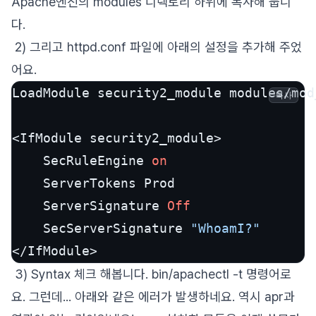
Apache엔진의 modules 디렉토리 하위에 복사해 둡니
다.
2) 그리고 httpd.conf 파일에 아래의 설정을 추가해 주었
어요.
LoadModule security2_module modules/mod
복사
<IfModule security2_module>

    SecRuleEngine 
on
    ServerTokens Prod

    ServerSignature 
Off
    SecServerSignature 
"WhoamI?"
</IfModule>
3) Syntax 체크 해봅니다. bin/apachectl -t 명령어로
요. 그런데... 아래와 같은 에러가 발생하네요. 역시 apr과