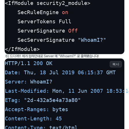
<IfModule security2_module>

    SecRuleEngine 
on
    ServerTokens Full

    ServerSignature 
Off
    SecServerSignature 
"WhoamI?"
</IfModule>
6) 드디어!!! 제가 원하던대로 Server 에 "WhoamI?" 로 출력됐습니다!
HTTP/1.1
200
OK
복사
Date:
Thu,
18
Jul
2019 06:15:37 
GMT
Server:
WhoamI?
Last-Modified:
Mon,
11
Jun
2007 18:53:1
ETag:
"2d-432a5e4a73a80"
Accept-Ranges:
bytes
Content-Length:
45
Content-Type:
text/html