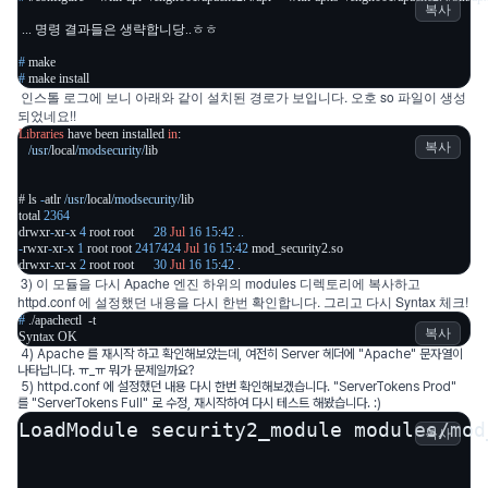
복사
# 
make
# 
make install
인스톨 로그에 보니 아래와 같이 설치된 경로가 보입니다. 오호 so 파일이 생성
되었네요!!
Libraries
 have been installed 
in
:

복사
/usr/
local
/modsecurity/
lib

# ls 
-
atlr 
/usr/
local
/modsecurity/
lib

total 
2364
drwxr
-
xr
-
x 
4
 root root      
28
Jul
16
15
:
42
..
-
rwxr
-
xr
-
x 
1
 root root 
2417424
Jul
16
15
:
42
 mod_security2.so

drwxr
-
xr
-
x 
2
 root root      
30
Jul
16
15
:
42
 .
3)
이 모듈을 다시 Apache 엔진 하위의 modules 디렉토리에 복사하고
httpd.conf 에 설정했던 내용을 다시 한번 확인합니다. 그리고 다시 Syntax 체크!
# 
./apachectl  -t
복사
Syntax OK
4) Apache 를 재시작 하고 확인해보았는데, 여전히 Server 헤더에 "Apache" 문자열이
나타납니다. ㅠ_ㅠ 뭐가 문제일까요?
5) httpd.conf 에 설정했던 내용 다시 한번 확인해보겠습니다. "ServerTokens Prod"
를 "ServerTokens Full" 로 수정, 재시작하여 다시 테스트 해봤습니다.
:)
LoadModule security2_module modules/mod
복사