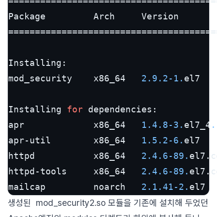
=======================================
Package         Arch     Version       
=======================================
Installing:

mod_security    x86_64   
2.9
.2
-1.
el7   
Installing 
for
 dependencies:

apr             x86_64   
1.4
.8
-3.
el7_4
.
apr-util        x86_64   
1.5
.2
-6.
el7   
httpd           x86_64   
2.4
.6
-89.
el7.c
httpd-tools     x86_64   
2.4
.6
-89.
el7.c
mailcap         noarch   
2.1
.41
-2.
el7  
생성된 mod_security2.so 모듈을 기존에 설치해 두었던