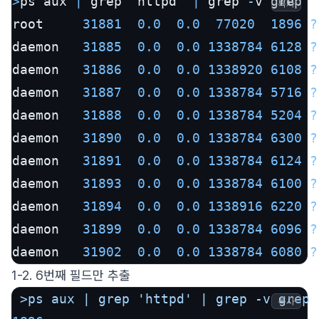
>
ps aux 
|
 grep 'httpd' 
|
 grep 
-
v grep

복사
root     
31881
0.0
0.0
77020
1896
?
daemon   
31885
0.0
0.0
1338784
6128
?
daemon   
31886
0.0
0.0
1338920
6108
?
daemon   
31887
0.0
0.0
1338784
5716
?
daemon   
31888
0.0
0.0
1338784
5204
?
daemon   
31890
0.0
0.0
1338784
6300
?
daemon   
31891
0.0
0.0
1338784
6124
?
daemon   
31893
0.0
0.0
1338784
6100
?
daemon   
31894
0.0
0.0
1338916
6220
?
daemon   
31899
0.0
0.0
1338784
6096
?
daemon   
31902
0.0
0.0
1338784
6080
?
1-2. 6번째 필드만 추출
>ps
aux
|
grep
'httpd'
|
grep
-v
grep
복사