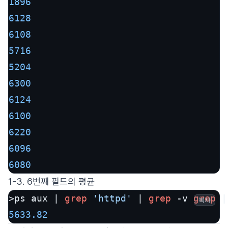
1896
6128
6108
5716
5204
6300
6124
6100
6220
6096
6080
1-3. 6번째 필드의 평균
>ps aux | 
grep
'httpd'
 | 
grep
 -v 
grep
 |
복사
5633.82