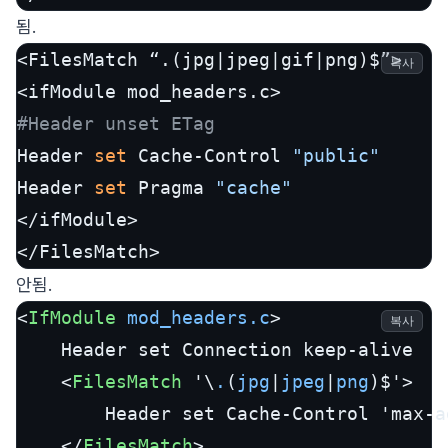
됨.
<FilesMatch “.(jpg|jpeg|gif|png)$”>

복사
#Header unset ETag
Header 
set
 Cache-Control 
"public"
Header 
set
 Pragma 
"cache"
</ifModule>

</FilesMatch>
안됨.
<
IfModule
mod_headers.c
>
복사
    Header set Connection keep-alive

<
FilesMatch
 '\
.
(
jpg
|
jpeg
|
png
)$'>
        Header set Cache-Control 'max-a
</
FilesMatch
>