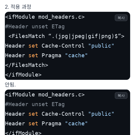
2. 적용 과정
복사
#Header unset ETag
 <FilesMatch “.(jpg|jpeg|gif|png)$”>

Header 
set
 Cache-Control 
"public"
Header 
set
 Pragma 
"cache"
</FilesMatch>

</ifModule>
안됨.
복사
#Header unset ETag
Header 
set
 Cache-Control 
"public"
Header 
set
 Pragma 
"cache"
</ifModule>