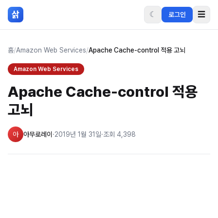
본문 바로가기
삵
☾
☰
로그인
홈
/
Amazon Web Services
/
Apache Cache-control 적용 고뇌
Amazon Web Services
Apache Cache-control 적용
고뇌
아
아무로레이
·
2019년 1월 31일
·
조회
4,398