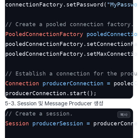
connectionFactory.setPassword(
"MyPasswo
// Create a pooled connection factory.
PooledConnectionFactory
pooledConnectio
pooledConnectionFactory.setConnectionFa
pooledConnectionFactory.setMaxConnectio
// Establish a connection for the produ
Connection
producerConnection
=
 pooledC
producerConnection.start();
5-3. Session 및 Message Producer 생성
// Create a session.
복사
Session
producerSession
=
 producerConne