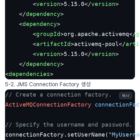
<
version
>
5.15.0
</
version
>
</
dependency
>
<
dependency
>
<
groupId
>
org.apache.activemq
</
g
<
artifactId
>
activemq-pool
</
arti
<
version
>
5.15.0
</
version
>
</
dependency
>
<
dependencies
>
5-2. JMS Connection Factory 생성
// Create a connection factory.
복사
ActiveMQConnectionFactory
connectionFac
// Specify the username and password.
connectionFactory.setUserName(
"MyUserna