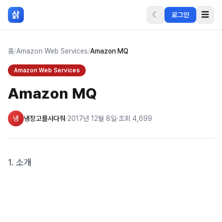
본문 바로가기
삵
☾
☰
로그인
홈
/
Amazon Web Services
/
Amazon MQ
Amazon Web Services
Amazon MQ
냉
냉장고를사다줘
·
2017년 12월 8일
·
조회
4,699
1. 소개