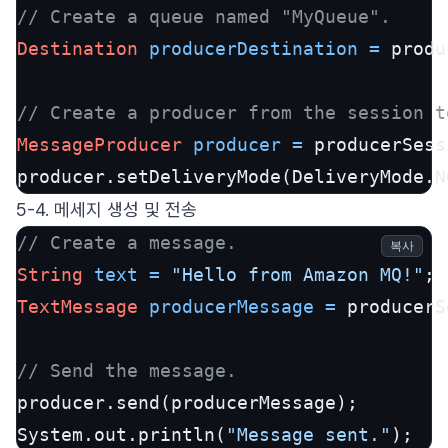
// Create a queue named "MyQueue".
Destination
producerDestination
=
 produ
// Create a producer from the session t
MessageProducer
producer
=
 producerSess
producer.setDeliveryMode(DeliveryMode.N
5-4. 메세지 생성 및 전송
// Create a message.
복사
String
text
=
"Hello from Amazon MQ!"
TextMessage
producerMessage
=
 producerS
// Send the message.
producer.send(producerMessage);

System.out.println(
"Message sent."
);