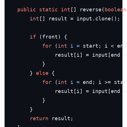
public
static
int
[] reverse(
boolean
int
[] result = input.clone();

if
 (front) {

for
 (
int
i
=
 start; i < end
				result[i] = input[end + start - i];

			}

		} 
else
 {

for
 (
int
i
=
 end; i >= star
				result[i] = input[end + start - i];

			}

		}

return
 result;
