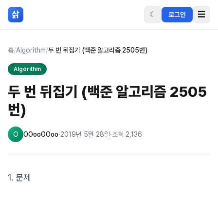
본문 바로가기
삵
☾
☰
로그인
홈
/
Algorithm
/
두 번 뒤집기 (백준 알고리즘 2505번)
Algorithm
두 번 뒤집기 (백준 알고리즘 2505
번)
O
OOooOOoo
·
2019년 5월 28일
·
조회
2,136
1. 문제