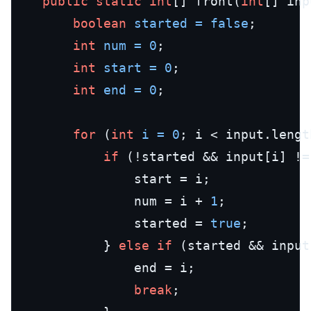
public
static
int
[] front(
int
[] inp
boolean
started
=
false
;

int
num
=
0
;

int
start
=
0
;

int
end
=
0
;

for
 (
int
i
=
0
; i < input.lengt
if
 (!started && input[i] !=
				start = i;

				num = i + 
1
;

				started = 
true
;

			} 
else
if
 (started && input
				end = i;

break
;
