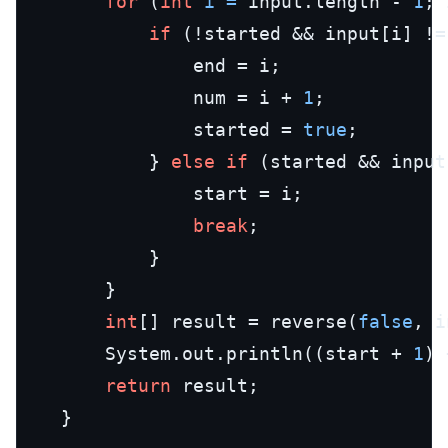
for
 (
int
i
=
 input.length - 
1
; 
if
 (!started && input[i] !=
				end = i;

				num = i + 
1
;

				started = 
true
;

			} 
else
if
 (started && input
				start = i;

break
;

			}

		}

int
[] result = reverse(
false
, i
		System.out.println((start + 
1
) 
return
 result;

	}
