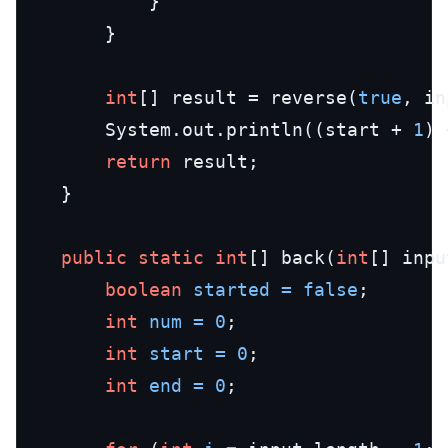
			}

		}

int
[] result = reverse(
true
, in
		System.out.println((start + 
1
) 
return
 result;

	}

public
static
int
[] back(
int
[] inpu
boolean
started
=
false
;

int
num
=
0
;

int
start
=
0
;

int
end
=
0
;
