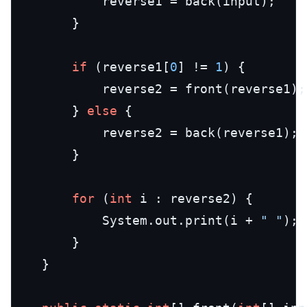
			reverse1 = back(input);

		}

if
 (reverse1[
0
] != 
1
) {

			reverse2 = front(reverse1);

		} 
else
 {

			reverse2 = back(reverse1);

		}

for
 (
int
 i : reverse2) {

			System.out.print(i + 
" "
);

		}

	}
