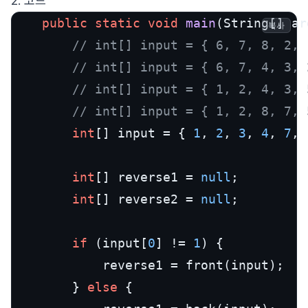
2. 코드
public
static
void
main
(String[] ar
복사
// int[] input = { 6, 7, 8, 2, 
// int[] input = { 6, 7, 4, 3, 
// int[] input = { 1, 2, 4, 3, 
// int[] input = { 1, 2, 8, 7, 
int
[] input = { 
1
, 
2
, 
3
, 
4
, 
7
, 
int
[] reverse1 = 
null
;

int
[] reverse2 = 
null
;

if
 (input[
0
] != 
1
) {

			reverse1 = front(input);

		} 
else
 {
