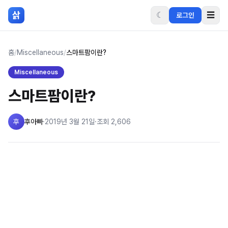
본문 바로가기
삵
☾
☰
로그인
홈
/
Miscellaneous
/
스마트팜이란?
Miscellaneous
스마트팜이란?
후
후아빠
·
2019년 3월 21일
·
조회
2,606