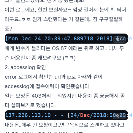
그가 발견되었어요. 전 처음 봤는데요!
이런 로그에요, 한번 보실까요~ 엄청 길어서 눈에 확 띄더
라구요..ㅎㅎ 뭔가 스캔했다는 거 같은데.. 참 구구절절하
죠?
[Mon Dec 24 20:39:47.689718 2018]
[core
복사
매개 변수가 틀리다는 OS 87 에러는 뒤로 하고.. 대체 무
슨 내용인지 좀 캐보려구요.(ㅋㅋ)
2. accesslog 확인
error 로그에서 확인한 url과 ip로 아래와 같이
accesslog에 접속이력이 확인됐습니다.
일단 요청은 403처리는 되었지만 내용이 좀 궁금해서 좀
더 살펴보기로 했습니다.
137.226
.113
.10
-
-
 [
24
/
Dec
/
2018
:
20
:
39
:
4
복사
내용은..매우 긴 요청이고..연구목적으로 스캔하고 있다고