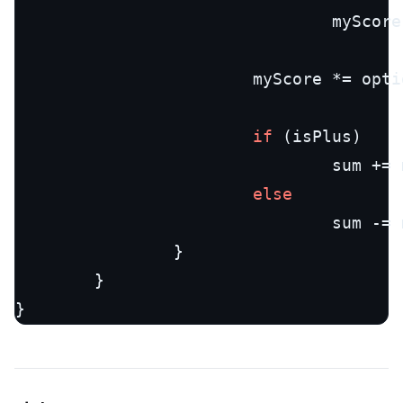
                                myScore
                        myScore *= opti
if
 (isPlus)

                                sum += m
else
                                sum -= m
                }

        }
