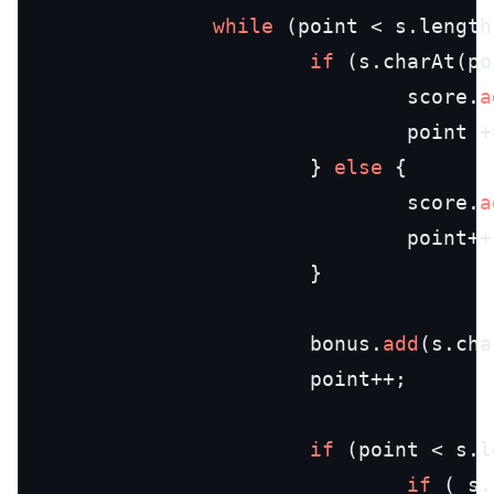
while
 (point < s.length
if
 (s.charAt(po
                                score.
a
                                point +
                        } 
else
 {

                                score.
a
                                point++;
                        }

                        bonus.
add
(s.cha
                        point++;

if
 (point < s.l
if
 ( s.