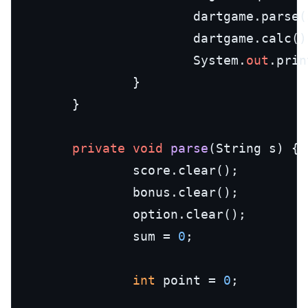
                        dartgame.parse(s
                        dartgame.calc();
                        System.
out
.prin
                }

        }

private
void
parse
(
String s
)
 {

                score.clear();

                bonus.clear();

                option.clear();

                sum = 
0
;

int
 point = 
0
;
