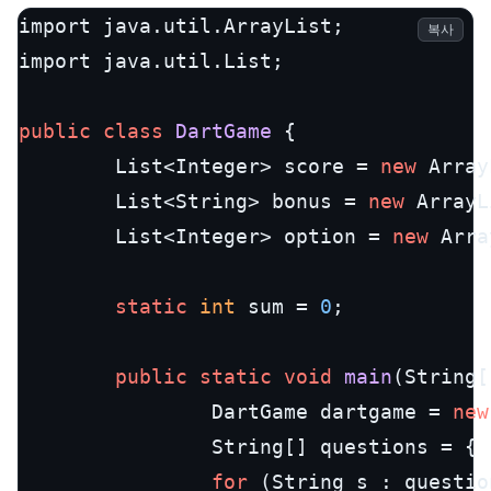
import java.util.ArrayList;

복사
import java.util.List;

public
class
DartGame
 {

        List<Integer> score = 
new
 Array
        List<String> bonus = 
new
 ArrayL
        List<Integer> option = 
new
 Arra
static
int
 sum = 
0
;

public
static
void
main
(
String[
                DartGame dartgame = 
new
                String[] questions = { 
for
 (String s : questio