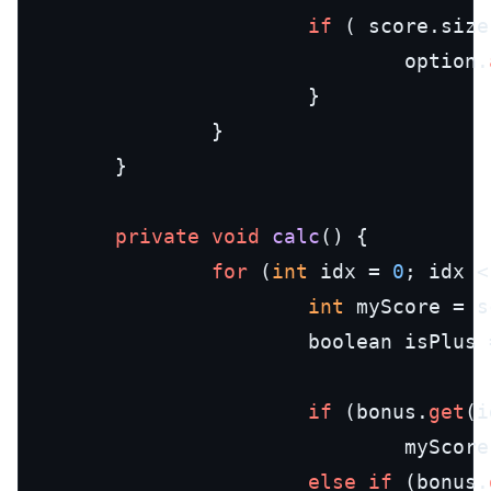
if
 ( score.size
                                option.
                        }

                }

        }

private
void
calc
()
 {

for
 (
int
 idx = 
0
; idx <
int
 myScore = s
                        boolean isPlus 
if
 (bonus.
get
(i
                                myScore
else
if
 (bonus.