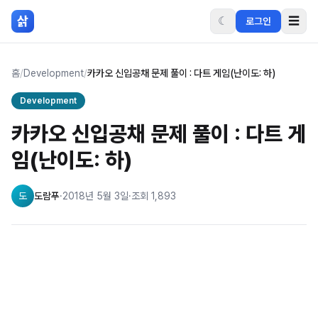
본문 바로가기
삵
☾
☰
로그인
홈
/
Development
/
카카오 신입공채 문제 풀이 : 다트 게임(난이도: 하)
Development
카카오 신입공채 문제 풀이 : 다트 게
임(난이도: 하)
도
도람푸
·
2018년 5월 3일
·
조회
1,893