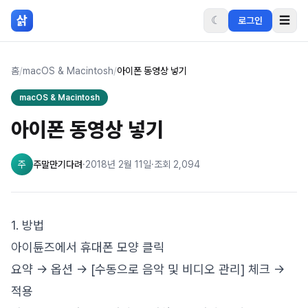
본문 바로가기
삵
☾
☰
로그인
홈
/
macOS & Macintosh
/
아이폰 동영상 넣기
macOS & Macintosh
아이폰 동영상 넣기
주
주말만기다려
·
2018년 2월 11일
·
조회
2,094
1. 방법
아이튠즈에서 휴대폰 모양 클릭
요약 -> 옵션 -> [수동으로 음악 및 비디오 관리] 체크 ->
적용