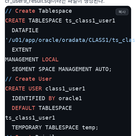
cr_user9_result.sql이라는 파일이 생성된다.
/
/
Create
복사
CREATE
 TABLESPACE ts_class1_user1

'/u01/app/oracle/oradata/CLASS1/ts_clas
  EXTENT

MANAGEMENT 
LOCAL
/
/
Create
User
CREATE
USER
 class1_user1

  IDENTIFIED 
BY
 oracle1

DEFAULT
 TABLESPACE

ts_class1_user1
