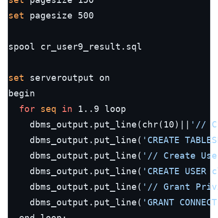
set
 pagesize 500

spool cr_user9_result.sql

set
 serveroutput on

begin

for
seq
in
 1..9 loop

    dbms_output.put_line(chr(10)||
'// C
    dbms_output.put_line(
'CREATE TABLES
    dbms_output.put_line(
'// Create Use
    dbms_output.put_line(
'CREATE USER c
    dbms_output.put_line(
'// Grant Priv
    dbms_output.put_line(
'GRANT CONNECT
  end loop;
