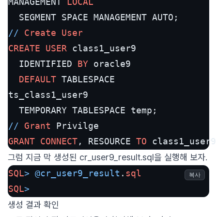
MANAGEMENT 
LOCAL
/
/
Create
User
CREATE
USER
 class1_user9

  IDENTIFIED 
BY
 oracle9

DEFAULT
 TABLESPACE

ts_class1_user9

/
/
Grant
GRANT
CONNECT
, RESOURCE 
TO
 class1_user9
그럼 지금 막 생성된 cr_user9_result.sql을 실행해 보자.
SQL
>
@cr_user9_result
.
sql
복사
SQL
>
생성 결과 확인