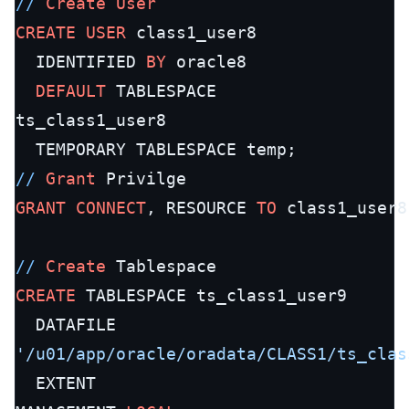
/
/
Create
User
CREATE
USER
 class1_user8

  IDENTIFIED 
BY
 oracle8

DEFAULT
 TABLESPACE

ts_class1_user8

/
/
Grant
GRANT
CONNECT
, RESOURCE 
TO
 class1_user8;
/
/
Create
CREATE
 TABLESPACE ts_class1_user9

'/u01/app/oracle/oradata/CLASS1/ts_clas
  EXTENT
