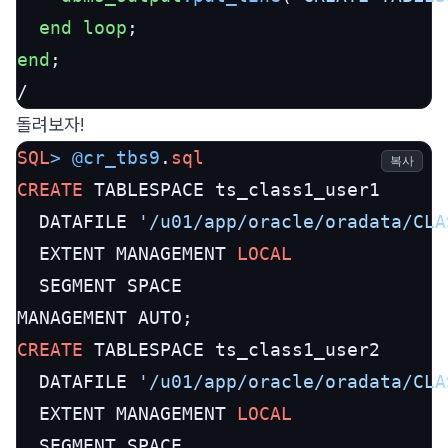
end
loop
end
;

/
돌려보자!
SQL
>
@cr_tbs9
.
sql
복사
CREATE
 TABLESPACE ts_class1_user1

  DATAFILE 
'/u01/app/oracle/oradata/CLA
  EXTENT MANAGEMENT 
LOCAL
  SEGMENT SPACE

CREATE
 TABLESPACE ts_class1_user2

  DATAFILE 
'/u01/app/oracle/oradata/CLA
  EXTENT MANAGEMENT 
LOCAL
  SEGMENT SPACE
