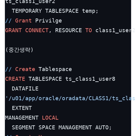
ts_class1_user2

/
/
Grant
GRANT
CONNECT
, RESOURCE 
TO
 class1_user2;
(중간생략)

/
/
Create
CREATE
 TABLESPACE ts_class1_user8

'/u01/app/oracle/oradata/CLASS1/ts_clas
  EXTENT

MANAGEMENT 
LOCAL