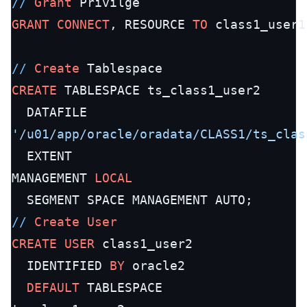
/
/
Grant
GRANT
CONNECT
, RESOURCE 
TO
 class1_user1;
/
/
Create
CREATE
 TABLESPACE ts_class1_user2

'/u01/app/oracle/oradata/CLASS1/ts_clas
  EXTENT

MANAGEMENT 
LOCAL
/
/
Create
User
CREATE
USER
 class1_user2

  IDENTIFIED 
BY
 oracle2

DEFAULT
 TABLESPACE
