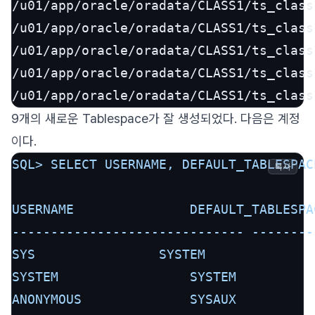
/u01/app/oracle/oradata/CLASS1/ts_class1_user5.dbf	     
/u01/app/oracle/oradata/CLASS1/ts_class1_user6.dbf	     
/u01/app/oracle/oradata/CLASS1/ts_class1_user7.dbf	     
/u01/app/oracle/oradata/CLASS1/ts_class1_user8.dbf	     
9개의 새로운 Tablespace가 잘 생성되었다. 다음은 계정
이다.
SQL>
SELECT
USERNAME,
DEFAULT_TABLESPAC
복사
USERNAME
DEFAULT_TABLESPA
------------------------------
--------
SYS
SYSTEM
SYSTEM
SYSTEM
ANONYMOUS
SYSAUX