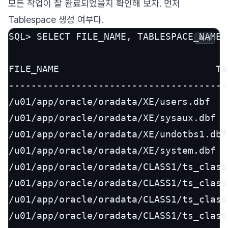
모든 작업이 잘 완료되었을지 확인해 보자. 먼저
Tablespace 생성 여부다.
SQL> SELECT FILE_NAME, TABLESPACE_NAME 
복사
FILE_NAME						     TABLESPACE_NAME

---------------------------------------
/u01/app/oracle/oradata/XE/users.dbf			     USERS

/u01/app/oracle/oradata/XE/sysaux.dbf			     SYSAUX

/u01/app/oracle/oradata/XE/undotbs1.dbf 		     UNDOTBS
/u01/app/oracle/oradata/XE/system.dbf			     SYSTEM

/u01/app/oracle/oradata/CLASS1/ts_class1_user1.dbf	     
/u01/app/oracle/oradata/CLASS1/ts_class1_user2.dbf	     
/u01/app/oracle/oradata/CLASS1/ts_class1_user3.dbf	     
/u01/app/oracle/oradata/CLASS1/ts_class1_user4.dbf	     