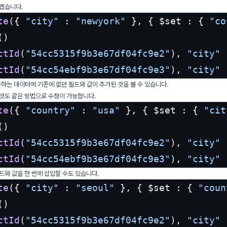
하겠습니다.
te
({ 
"city"
 : 
"newyork"
 }, { $set : { 
"co
(
)

ctId
(
"54cc5315f9b3e67df04fc9e2"
), 
"city"
 
ctId
(
"54cc54ebf9b3e67df04fc9e3"
), 
"city"
 
을 만족하는 데이터에 기존에 없던 필드와 값이 추가된 것을 볼 수 있습니다.
 것도 같은 방법으로 수정이 가능합니다.
te
({ 
"country"
 : 
"usa"
 }, { $set : { 
"cit
(
)

ctId
(
"54cc5315f9b3e67df04fc9e2"
), 
"city"
 
ctId
(
"54cc54ebf9b3e67df04fc9e3"
), 
"city"
 
드와 값을 한 번에 삽입할 수도 있습니다.
te
({ 
"city"
 : 
"seoul"
 }, { $set : { 
"coun
(
)

ctId
(
"54cc5315f9b3e67df04fc9e2"
), 
"city"
 