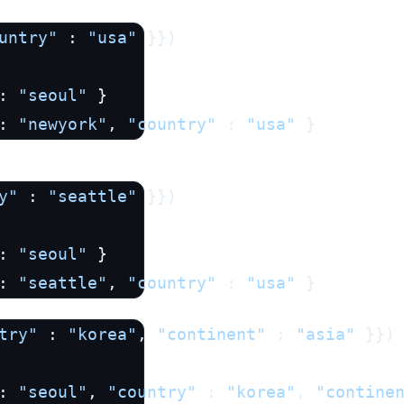
untry"
 : 
"usa"
 }})

: 
"seoul"
 }

: 
"newyork"
, 
"country"
 : 
"usa"
 }
y"
 : 
"seattle"
 }})

: 
"seoul"
 }

: 
"seattle"
, 
"country"
 : 
"usa"
 }
try"
 : 
"korea"
, 
"continent"
 : 
"asia"
 }})

: 
"seoul"
, 
"country"
 : 
"korea"
, 
"contine