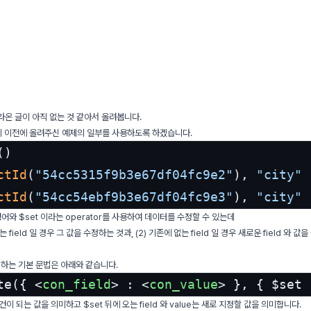
라온 글이 아직 없는 것 같아서 올려봅니다.
 이전에 올려주신 예제의 일부를 사용하도록 하겠습니다.
()

ctId
(
"54cc5315f9b3e67df04fc9e2"
), 
"city"
 
ctId
(
"54cc54ebf9b3e67df04fc9e3"
), 
"city"
 
령어와 $set 이라는 operator를 사용하여 데이터를 수정할 수 있는데
있는 field 일 경우 그 값을 수정하는 것과, (2) 기존에 없는 field 일 경우 새로운 field 와
정하는 기본 문법은 아래와 같습니다.
te({ 
<
con_field
>
 : 
<
con_value
>
 }, { $set 
 는 조건이 되는 값을 의미하고 $set 뒤에 오는 field 와 value는 새로 지정할 값을 의미합니다.