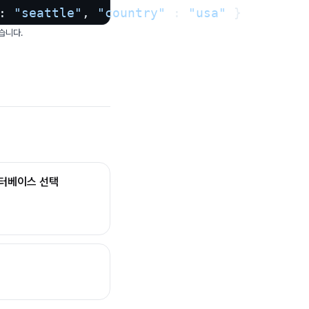
: 
"seattle"
, 
"country"
 : 
"usa"
 }
습니다.
이터베이스 선택