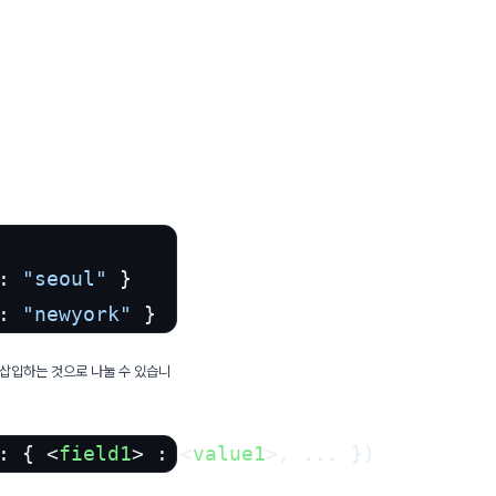
: 
"seoul"
 }

: 
"newyork"
 }	 
 값을 삽입하는 것으로 나눌 수 있습니
: { 
<
field1
>
 : 
<
value1
>
, ... })