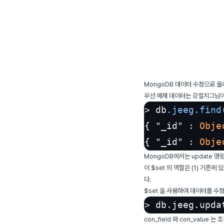
MongoDB 데이터 수정으로 올
우선 예제 데이터는 강철지그님이
> db
.jeeg
.find
{ "_id" : 
Obje
{ "_id" : 
Obje
MongoDB에서는 update 명
이 $set 의 역할은 (1) 기존에 
다.
$set 을 사용하여 데이터를 수
> db.jeeg.upda
con_field 와 con_value