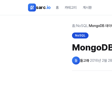
본문 바로가기
삵
sarc
.io
홈
카테고리
게시판
홈
/
NoSQL
/
MongoDB 데
NoSQL
MongoD
돌
돌고래
·
2016년 2월 2