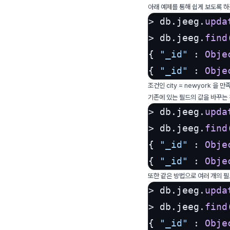
아래 예제를 통해 쉽게 보도록 
> db.
jeeg
.
upda
> db.
jeeg
.
find
{ 
"_id"
 : 
Obje
{ 
"_id"
 : 
Obje
조건인 city = newyork 
기존에 있는 필드의 값을 바꾸는
> db.
jeeg
.
upda
> db.
jeeg
.
find
{ 
"_id"
 : 
Obje
{ 
"_id"
 : 
Obje
또한 같은 방법으로 여러 개의 필
> db.
jeeg
.
upda
> db.
jeeg
.
find
{ 
"_id"
 : 
Obje