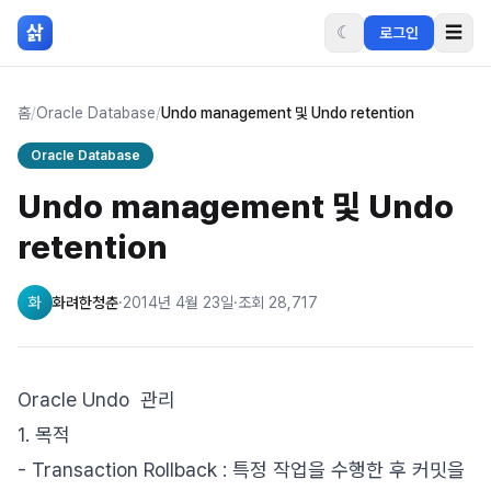
본문 바로가기
삵
☾
☰
로그인
홈
/
Oracle Database
/
Undo management 및 Undo retention
Oracle Database
Undo management 및 Undo
retention
화
화려한청춘
·
2014년 4월 23일
·
조회
28,717
Oracle Undo 관리
1. 목적
- Transaction Rollback : 특정 작업을 수행한 후 커밋을