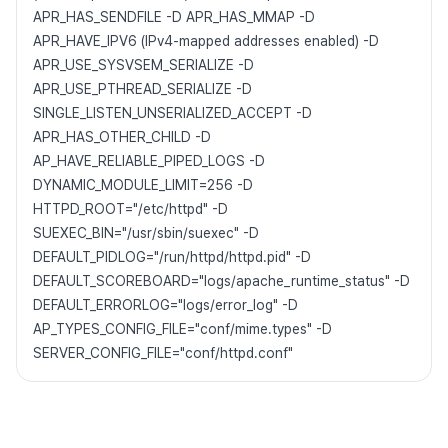
APR_HAS_SENDFILE -D APR_HAS_MMAP -D
APR_HAVE_IPV6 (IPv4-mapped addresses enabled) -D
APR_USE_SYSVSEM_SERIALIZE -D
APR_USE_PTHREAD_SERIALIZE -D
SINGLE_LISTEN_UNSERIALIZED_ACCEPT -D
APR_HAS_OTHER_CHILD -D
AP_HAVE_RELIABLE_PIPED_LOGS -D
DYNAMIC_MODULE_LIMIT=256 -D
HTTPD_ROOT="/etc/httpd" -D
SUEXEC_BIN="/usr/sbin/suexec" -D
DEFAULT_PIDLOG="/run/httpd/httpd.pid" -D
DEFAULT_SCOREBOARD="logs/apache_runtime_status" -D
DEFAULT_ERRORLOG="logs/error_log" -D
AP_TYPES_CONFIG_FILE="conf/mime.types" -D
SERVER_CONFIG_FILE="conf/httpd.conf"