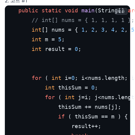
2. 코드 #1
public
static
void
main
(
String[] 
ar
복사
// int[] nums = { 1, 1, 1, 1 };
int
[] nums = { 
1
, 
2
, 
3
, 
4
, 
2
, 
5
int
 m = 
5
;

int
 result = 
0
;

for
 ( 
int
 i=
0
; i<nums.length; i
int
 thisSum = 
0
;

for
 ( 
int
 j=i; j<nums.lengt
				thisSum += nums[j];

if
 ( thisSum == m ) {

					result++;
