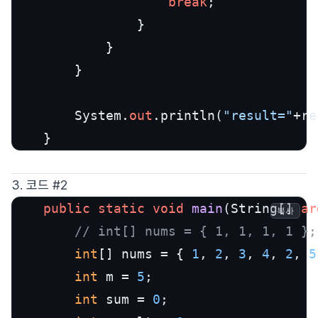
break
;

				}

			}

		}

		System.
out
.println(
"result="
+re
	}
3. 코드 #2
public
static
void
main
(
String[] 
ar
복사
// int[] nums = { 1, 1, 1, 1 };
int
[] nums = { 
1
, 
2
, 
3
, 
4
, 
2
, 
5
int
 m = 
5
;

int
 sum = 
0
;
