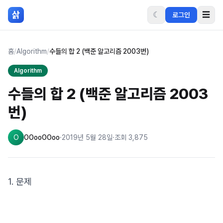
본문 바로가기
삵
☾
☰
로그인
홈
/
Algorithm
/
수들의 합 2 (백준 알고리즘 2003번)
Algorithm
수들의 합 2 (백준 알고리즘 2003
번)
O
OOooOOoo
·
2019년 5월 28일
·
조회
3,875
1. 문제