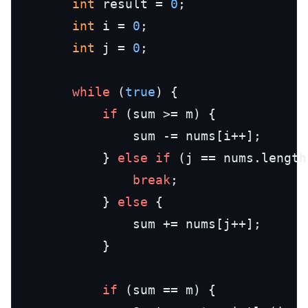
int
 result = 
0
;

int
 i = 
0
;

int
 j = 
0
;

while
 (
true
) {

if
 (sum >= m) {

				sum -= nums[i++];

			} 
else
if
 (j == nums.length)
break
;

			} 
else
 {

				sum += nums[j++];

			}

if
 (sum == m) {
