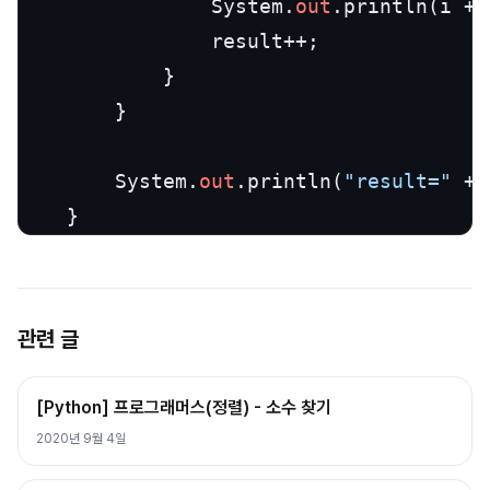
				System.
out
.println(i + 
				result++;

			}

		}

		System.
out
.println(
"result="
 + 
	}
관련 글
[Python] 프로그래머스(정렬) - 소수 찾기
2020년 9월 4일